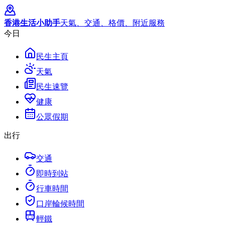
香港生活小助手
天氣、交通、格價、附近服務
今日
民生主頁
天氣
民生速覽
健康
公眾假期
出行
交通
即時到站
行車時間
口岸輪候時間
輕鐵