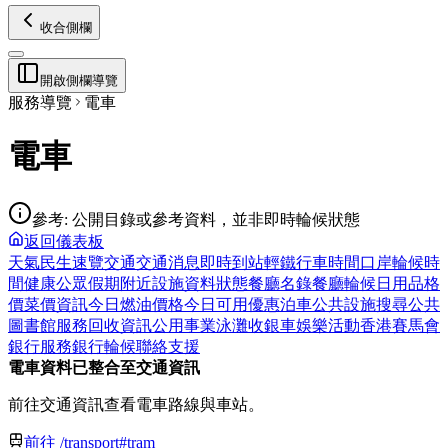
收合側欄
開啟側欄導覽
服務導覽
電車
電車
參考
:
公開目錄或參考資料，並非即時輪候狀態
返回儀表板
天氣
民生速覽
交通
交通消息
即時到站
輕鐵
行車時間
口岸輪候時
間
健康
公眾假期
附近設施
資料狀態
餐廳名錄
餐廳輪候
日用品格
價
菜價資訊
今日燃油價格
今日可用優惠
泊車
公共設施搜尋
公共
圖書館服務
回收資訊
公用事業
泳灘
收銀車
娛樂活動
香港賽馬會
銀行服務
銀行輪候
聯絡支援
電車資料已整合至交通資訊
前往交通資訊查看電車路線與車站。
前往 /transport#tram