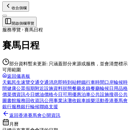
收合側欄
開啟側欄導覽
服務導覽
賽馬日程
賽馬日程
部分資料暫未更新
:
只涵蓋部分來源或服務，並會清楚標示
可用範圍
返回儀表板
天氣
民生速覽
交通
交通消息
即時到站
輕鐵
行車時間
口岸輪候時
間
健康
公眾假期
附近設施
資料狀態
餐廳名錄
餐廳輪候
日用品格
價
菜價資訊
今日燃油價格
今日可用優惠
泊車
公共設施搜尋
公共
圖書館服務
回收資訊
公用事業
泳灘
收銀車
娛樂活動
香港賽馬會
銀行服務
銀行輪候
聯絡支援
返回香港賽馬會公開資訊
月曆