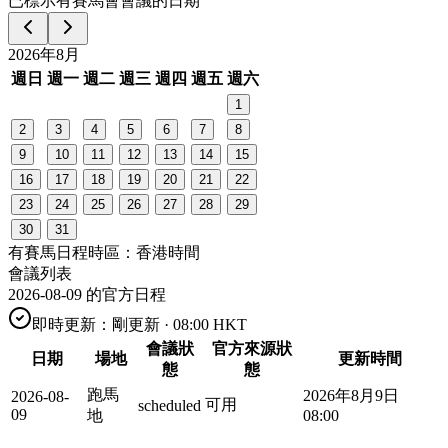
已標示有賽馬會會議的日期
2026年8月
週日
週一
週二
週三
週四
週五
週六
1
2
3
4
5
6
7
8
9
10
11
12
13
14
15
16
17
18
19
20
21
22
23
24
25
26
27
28
29
30
31
有賽馬日程
時區：香港時間
會議列表
2026-08-09 的官方日程
即時
更新：
剛更新 · 08:00 HKT
會議狀
官方來源狀
日期
場地
更新時間
態
態
跑馬
2026年8月9日
2026-08-
可用
scheduled
09
地
08:00