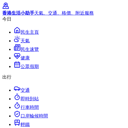
香港生活小助手
天氣、交通、格價、附近服務
今日
民生主頁
天氣
民生速覽
健康
公眾假期
出行
交通
即時到站
行車時間
口岸輪候時間
輕鐵